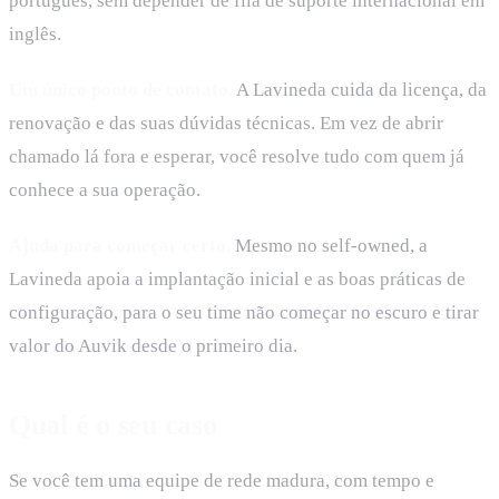
português, sem depender de fila de suporte internacional em
inglês.
Um único ponto de contato.
A Lavineda cuida da licença, da
renovação e das suas dúvidas técnicas. Em vez de abrir
chamado lá fora e esperar, você resolve tudo com quem já
conhece a sua operação.
Ajuda para começar certo.
Mesmo no self-owned, a
Lavineda apoia a implantação inicial e as boas práticas de
configuração, para o seu time não começar no escuro e tirar
valor do Auvik desde o primeiro dia.
Qual é o seu caso
Se você tem uma equipe de rede madura, com tempo e