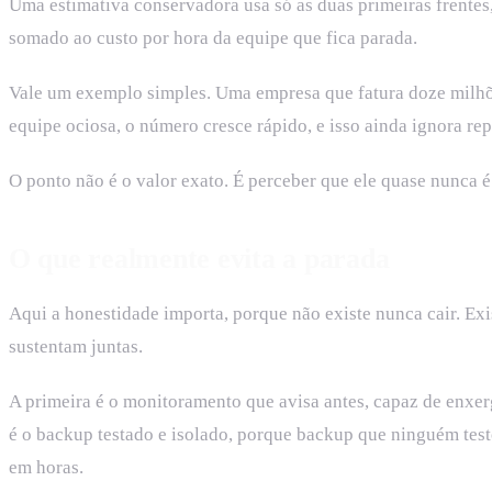
Uma estimativa conservadora usa só as duas primeiras frentes,
somado ao custo por hora da equipe que fica parada.
Vale um exemplo simples. Uma empresa que fatura doze milhões 
equipe ociosa, o número cresce rápido, e isso ainda ignora re
O ponto não é o valor exato. É perceber que ele quase nunca é
O que realmente evita a parada
Aqui a honestidade importa, porque não existe nunca cair. Exi
sustentam juntas.
A primeira é o monitoramento que avisa antes, capaz de enxer
é o backup testado e isolado, porque backup que ninguém testo
em horas.