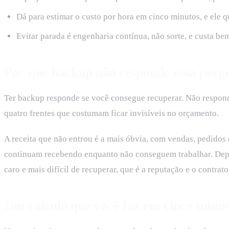
Dá para estimar o custo por hora em cinco minutos, e ele 
Evitar parada é engenharia contínua, não sorte, e custa be
Por que backup não responde essa perg
Ter backup responde se você consegue recuperar. Não respond
quatro frentes que costumam ficar invisíveis no orçamento.
A receita que não entrou é a mais óbvia, com vendas, pedidos
continuam recebendo enquanto não conseguem trabalhar. Depois
caro e mais difícil de recuperar, que é a reputação e o contra
Um cálculo que você faz em cinco minut