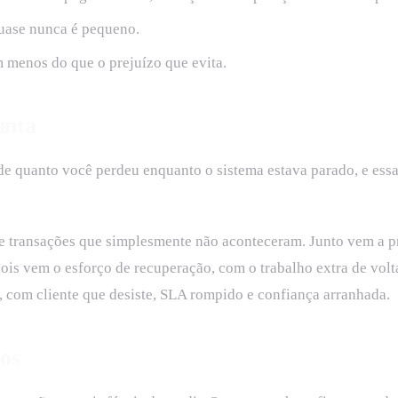
quase nunca é pequeno.
m menos do que o prejuízo que evita.
unta
e quanto você perdeu enquanto o sistema estava parado, e essa
 e transações que simplesmente não aconteceram. Junto vem a p
 vem o esforço de recuperação, com o trabalho extra de voltar
to, com cliente que desiste, SLA rompido e confiança arranhada.
os