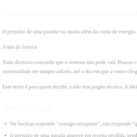
Quanto custa uma hora com o sistema 
O prejuízo de uma parada vai muito além da conta de energia. 
3 min de leitura
Toda diretoria concorda que o sistema não pode cair. Poucas c
continuidade ser sempre adiado, até o dia em que a conta che
Este texto é para quem decide, e não tem jargão técnico. A id
Resumo rápido
Ter backup responde "consigo recuperar", não responde "q
O prejuízo de uma parada aparece em receita perdida, prod