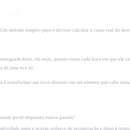
fora do ar?
Um método simples para o decisor calcular o custo real do down
onseguem dizer, em reais, quanto custa cada hora em que ele ca
ga de uma vez só.
eia é transformar um risco abstrato em um número que cabe numa
uanto perdi enquanto estava parado".
utividade paga e ociosa, esforço de recuperação e dano à reput