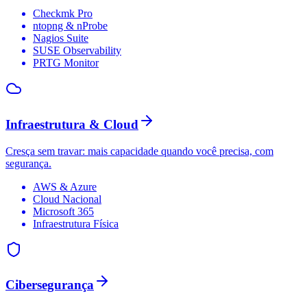
Checkmk Pro
ntopng & nProbe
Nagios Suite
SUSE Observability
PRTG Monitor
Infraestrutura & Cloud
Cresça sem travar: mais capacidade quando você precisa, com
segurança.
AWS & Azure
Cloud Nacional
Microsoft 365
Infraestrutura Física
Cibersegurança