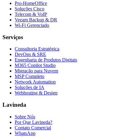
Pro-HomeOffice
Soluções Cisco
Telecom & VoIP
Veeam Backup & DR
Wi-Fi Gerenciado
Serviços
Consultoria Estratégica
DevOps & SRE
Engenharia de Produtos Digitais
M365 Copilot Studio
Migração para Nuvem
MSP Completo
Network Automation
Soluções de IA
Webhosting & Design
Lavineda
Sobre Nós
Por Que Lavineda?
Contato Comercial
WhatsApp