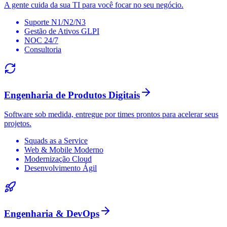
A gente cuida da sua TI para você focar no seu negócio.
Suporte N1/N2/N3
Gestão de Ativos GLPI
NOC 24/7
Consultoria
Engenharia de Produtos Digitais
Software sob medida, entregue por times prontos para acelerar seus
projetos.
Squads as a Service
Web & Mobile Moderno
Modernização Cloud
Desenvolvimento Ágil
Engenharia & DevOps